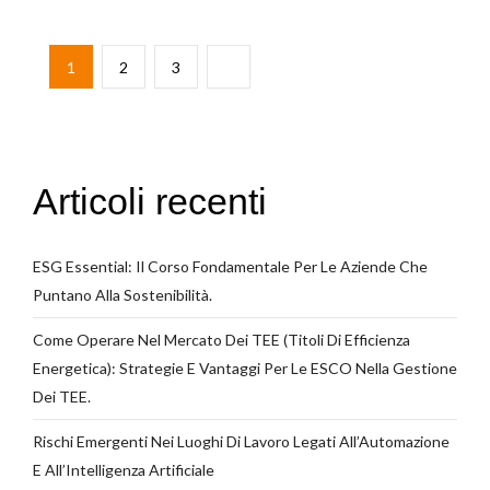
Paginazione
Pagina
Pagina
Pagina
Pagina
1
2
3
degli
successiva
articoli
Articoli recenti
ESG Essential: Il Corso Fondamentale Per Le Aziende Che
Puntano Alla Sostenibilità.
Come Operare Nel Mercato Dei TEE (Titoli Di Efficienza
Energetica): Strategie E Vantaggi Per Le ESCO Nella Gestione
Dei TEE.
Rischi Emergenti Nei Luoghi Di Lavoro Legati All’Automazione
E All’Intelligenza Artificiale