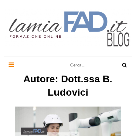
Salta
al
contenuto
LaMiaFad.it BLOG
Ricerca
per:
Autore:
Dott.ssa B.
Ludovici