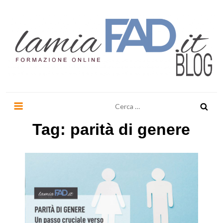
Salta
al
contenuto
LaMiaFad.it BLOG
Ricerca
per:
Tag:
parità di genere