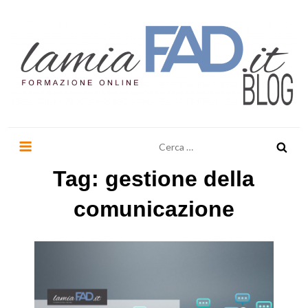
Salta
al
contenuto
LaMiaFad.it BLOG
Ricerca
per:
Tag:
gestione della
comunicazione